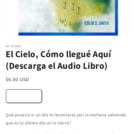
Open
media
1
MY STORE
El Cielo, Cómo llegué Aquí
in
modal
(Descarga el Audio Libro)
Regular
$6.00 USD
price
Qué pasaría si un día te levantaras por la mañana sabiendo
que es tu último día en la tierra?